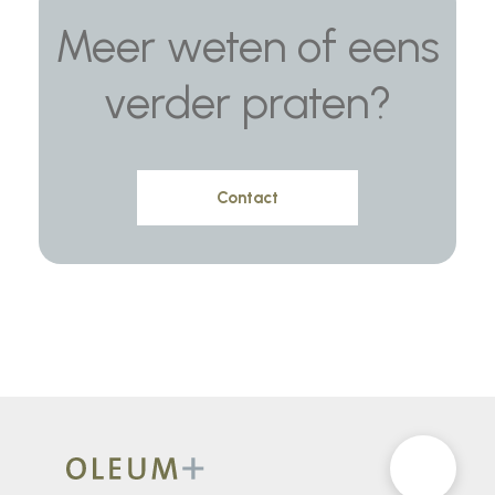
Meer weten of eens
verder praten?