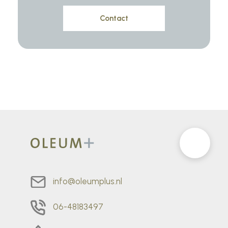
info@oleumplus.nl
06-48183497