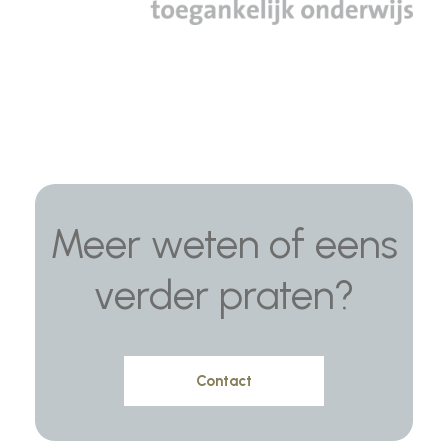
Meer weten of eens
verder praten?